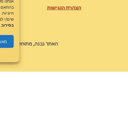
אנחנו מש
בהתאם
הצהרת הנגישות
תקנון
חיוניות.
שים/י לב
בסירוב ג
מאש
האתר נבנה, מתוחזק ומופעל ע