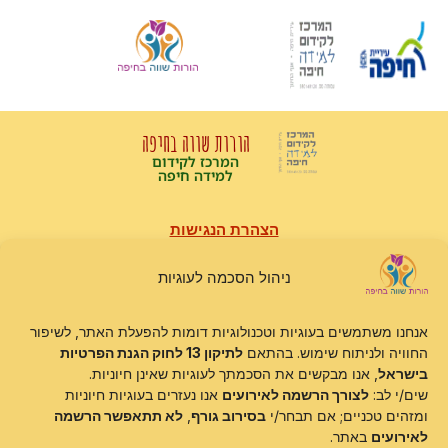
הורות שווה בחיפה
המרכז לקידום
למידה חיפה
הצהרת הנגישות
תקנון האתר
מדיניות פרטיות
מדיניות עוגיות
ניהול הסכמה לעוגיות
טופס בקשות זכויות פרט
אנחנו משתמשים בעוגיות וטכנולוגיות דומות להפעלת האתר, לשיפור
האתר נבנה, מתוחזק ומופעל על ידי
DLTS
.
החוויה ולניתוח שימוש. בהתאם
לתיקון 13 לחוק הגנת הפרטיות
בישראל
, אנו מבקשים את הסכמתך לעוגיות שאינן חיוניות.
כל הזכויות שמורות©
הורות שווה בחיפה
שים/י לב:
לצורך הרשמה לאירועים
אנו נעזרים בעוגיות חיוניות
ומזהים טכניים; אם תבחר/י
בסירוב גורף
,
לא תתאפשר הרשמה
לאירועים
באתר.