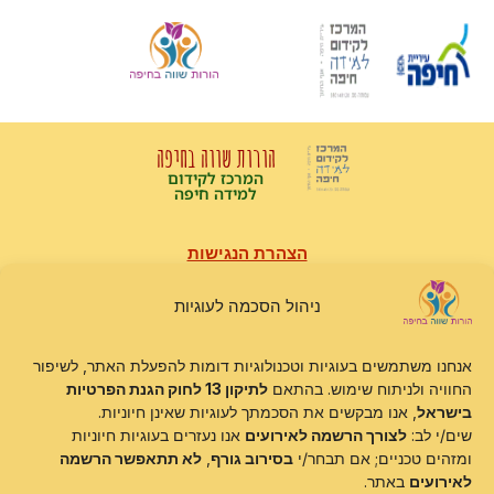
הורות שווה בחיפה
המרכז לקידום
למידה חיפה
הצהרת הנגישות
תקנון האתר
מדיניות פרטיות
מדיניות עוגיות
ניהול הסכמה לעוגיות
טופס בקשות זכויות פרט
אנחנו משתמשים בעוגיות וטכנולוגיות דומות להפעלת האתר, לשיפור
האתר נבנה, מתוחזק ומופעל על ידי
DLTS
.
החוויה ולניתוח שימוש. בהתאם
לתיקון 13 לחוק הגנת הפרטיות
בישראל
, אנו מבקשים את הסכמתך לעוגיות שאינן חיוניות.
כל הזכויות שמורות©
הורות שווה בחיפה
שים/י לב:
לצורך הרשמה לאירועים
אנו נעזרים בעוגיות חיוניות
ומזהים טכניים; אם תבחר/י
בסירוב גורף
,
לא תתאפשר הרשמה
לאירועים
באתר.